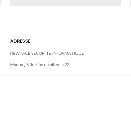
ADRESSE
NEW FACE SECURITE INFORMATIQUE
Mourouj 6 Rue ibn rachik num 22
Start typing to see posts you are looking for.