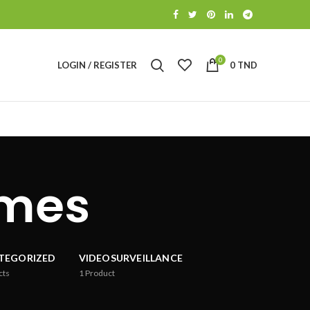
0
LOGIN / REGISTER
0
TND
rmes
TEGORIZED
VIDEOSURVEILLANCE
cts
1
Product