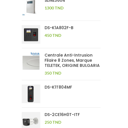
SLINE3604
1300
TND
DS-K1A802F-B
450
TND
Centrale Anti-Intrusion
Filaire 8 Zones, Marque
TELETEK, ORIGINE BULGARIA
350
TND
DS-K1T804MF
DS-2CE16H0T-ITF
250
TND