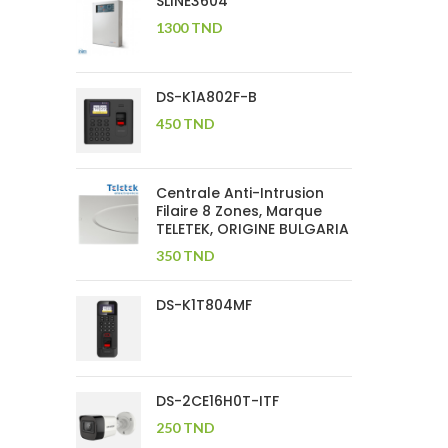
SLINE3604
1300
TND
DS-K1A802F-B
450
TND
Centrale Anti-Intrusion
Filaire 8 Zones, Marque
TELETEK, ORIGINE BULGARIA
350
TND
DS-K1T804MF
DS-2CE16H0T-ITF
250
TND