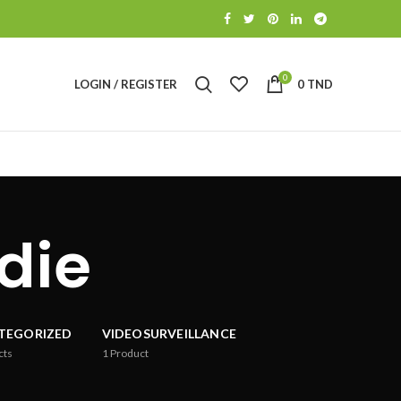
0
LOGIN / REGISTER
0
TND
die
TEGORIZED
VIDEOSURVEILLANCE
cts
1
Product