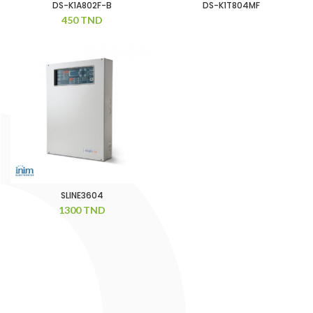
DS-K1A802F-B
DS-K1T804MF
450
TND
SLINE3604
1300
TND