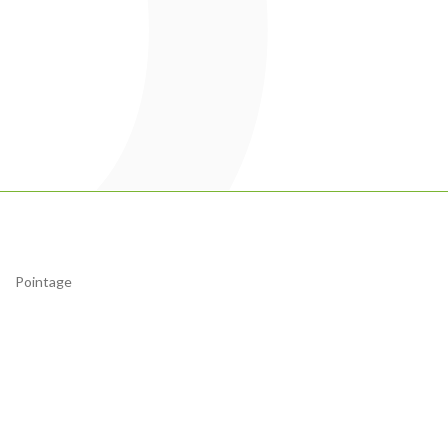
Pointage
Contrôle d’Accès
Videosurveillance
Détection Incendie
Systèmes d’Alarmes