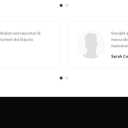
stibulum sed nascetur id
Suscipit
rturient dui id justo
massa di
maecena
Sarah 