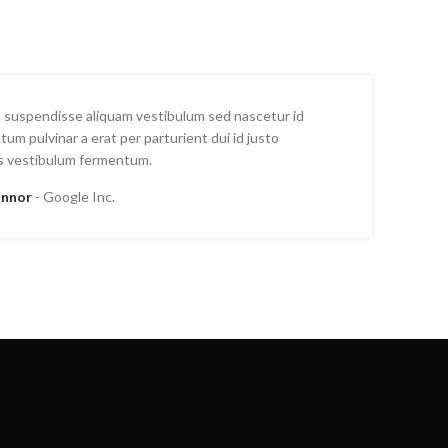
 a suspendisse aliquam vestibulum sed nascetur id
ctum pulvinar a erat per parturient dui id justo
s vestibulum fermentum.
Connor
Google Inc.