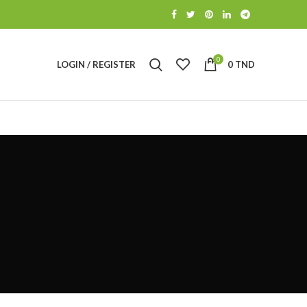
0
LOGIN / REGISTER
0
TND