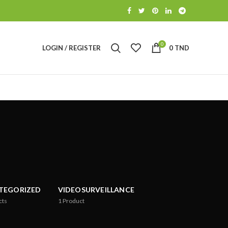
0
LOGIN / REGISTER
0
TND
TEGORIZED
VIDEOSURVEILLANCE
cts
1
Product