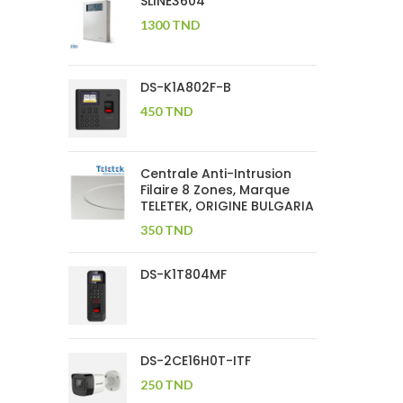
SLINE3604
1300
TND
DS-K1A802F-B
450
TND
Centrale Anti-Intrusion
Filaire 8 Zones, Marque
TELETEK, ORIGINE BULGARIA
350
TND
DS-K1T804MF
DS-2CE16H0T-ITF
250
TND