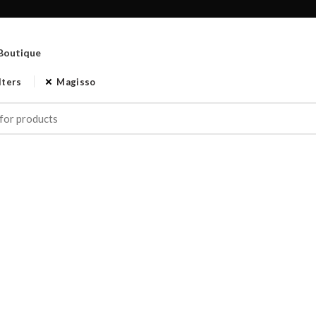
Boutique
lters
Magisso