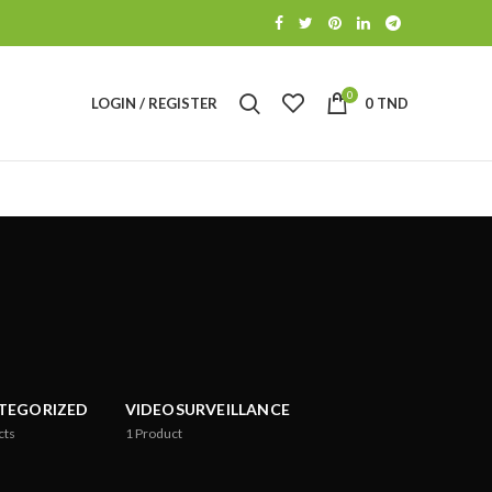
0
LOGIN / REGISTER
0
TND
TEGORIZED
VIDEOSURVEILLANCE
cts
1
Product