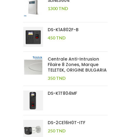
SLINE3604
1300
TND
DS-K1A802F-B
450
TND
Centrale Anti-Intrusion
Filaire 8 Zones, Marque
TELETEK, ORIGINE BULGARIA
350
TND
DS-K1T804MF
DS-2CE16H0T-ITF
250
TND